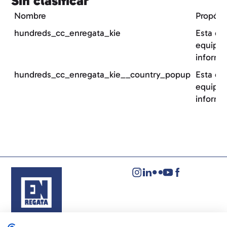
Sin clasificar
Nombre
Propósi
hundreds_cc_enregata_kie
Esta co
equipo 
informa
hundreds_cc_enregata_kie__country_popup
Esta co
equipo 
informa