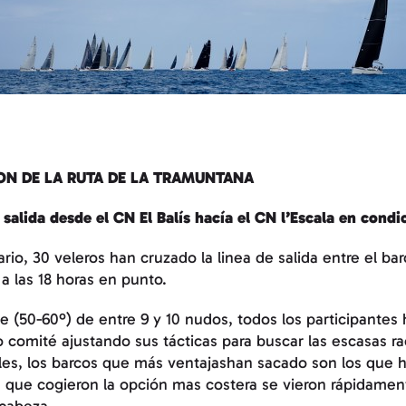
ION DE LA RUTA DE LA TRAMUNTANA
salida desde el CN El Balís hacía el CN l’Escala en condi
rio, 30 veleros han cruzado la linea de salida entre el ba
a las 18 horas en punto.
 (50-60º) de entre 9 y 10 nudos, todos los participantes 
o comité ajustando sus tácticas para buscar las escasas ra
iles, los barcos que más ventajashan sacado son los que 
os que cogieron la opción mas costera se vieron rápidame